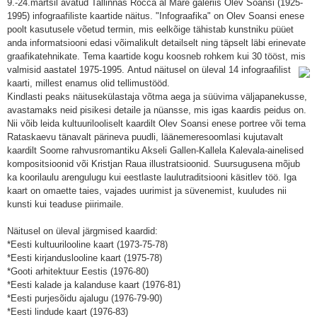
9.-24.märtsil avatud Tallinnas Rocca al Mare galeriis Olev Soansi (1925-
1995) infograafiliste kaartide näitus. "Infograafika" on Olev Soansi enese
poolt kasutusele võetud termin, mis eelkõige tähistab kunstniku püüet
anda informatsiooni edasi võimalikult detailselt ning täpselt läbi erinevate
graafikatehnikate. Tema kaartide kogu koosneb rohkem kui 30 tööst, mis
valmisid aastatel 1975-1995.
Antud näitusel on üleval 14 infograafilist
kaarti, millest enamus olid tellimustööd.
Kindlasti peaks näitusekülastaja võtma aega ja süüvima väljapanekusse,
avastamaks neid pisikesi detaile ja nüansse, mis igas kaardis peidus on.
Nii võib leida kultuurilooliselt kaardilt Olev Soansi enese portree või tema
Rataskaevu tänavalt pärineva puudli, läänemeresoomlasi kujutavalt
kaardilt Soome rahvusromantiku Akseli Gallen-Kallela Kalevala-ainelised
kompositsioonid või Kristjan Raua illustratsioonid. Suursugusena mõjub
ka koorilaulu arengulugu kui eestlaste laulutraditsiooni käsitlev töö. Iga
kaart on omaette taies, vajades uurimist ja süvenemist, kuuludes nii
kunsti kui teaduse piirimaile.
Näitusel on üleval järgmised kaardid:
*Eesti kultuurilooline kaart (1973-75-78)
*Eesti kirjanduslooline kaart (1975-78)
*Gooti arhitektuur Eestis (1976-80)
*Eesti kalade ja kalanduse kaart (1976-81)
*Eesti purjesõidu ajalugu (1976-79-90)
*Eesti lindude kaart (1976-83)