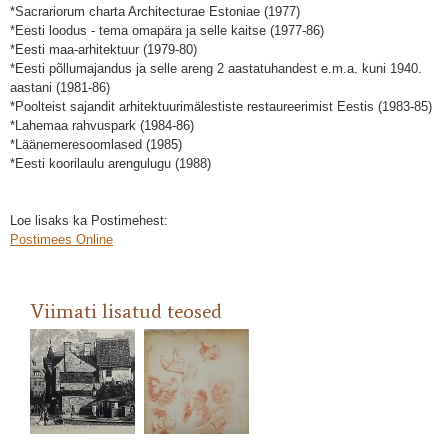
*Sacrariorum charta Architecturae Estoniae (1977)
*Eesti loodus - tema omapära ja selle kaitse (1977-86)
*Eesti maa-arhitektuur (1979-80)
*Eesti põllumajandus ja selle areng 2 aastatuhandest e.m.a. kuni 1940.
aastani (1981-86)
*Poolteist sajandit arhitektuurimälestiste restaureerimist Eestis (1983-85)
*Lahemaa rahvuspark (1984-86)
*Läänemeresoomlased (1985)
*Eesti koorilaulu arengulugu (1988)
Loe lisaks ka Postimehest:
Postimees Online
Olev Soansi graafiliste kaartide
Viimati lisatud teosed