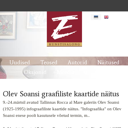
9. -24. märtsil avatud Tallinnas Rocca al Mare galeriis Olev
Soansi (1925-1995) infograafiliste kaartide näitus. "Infograafika"
on Olev Soansi enese poolt kasutusele võetud termin, m. .
Uudised
Teosed
Autorid
Näitused
aastani (1981-86) *Poolteist sajandit arhitektuurimälestiste
Oksjonid
Meedia
Kontakt
restaureerimist Eestis (1983-85) *Lahemaa rahvuspark (1984-86)
*Läänemeresoomlased (1985) *Eesti koorilaulu arengulugu
(1988) Loe lisaks ka Postimehest: Postimees Online
Olev
Soansi graafiliste kaartide näitus
Olev Soansi graafiliste kaartide näitus
9.-24.märtsil avatud Tallinnas Rocca al Mare galeriis Olev Soansi
(1925-1995) infograafiliste kaartide näitus. "Infograafika" on Olev
Soansi enese poolt kasutusele võetud termin, m..