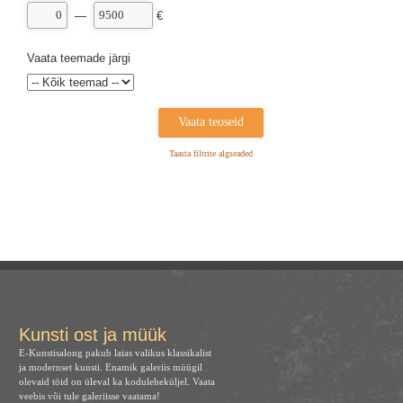
—
€
Vaata teemade järgi
Taasta filtrite algseaded
Kunsti ost ja müük
E-Kunstisalong pakub laias valikus klassikalist
ja modernset kunsti. Enamik galeriis müügil
olevaid töid on üleval ka koduleheküljel. Vaata
veebis või tule galeriisse vaatama!