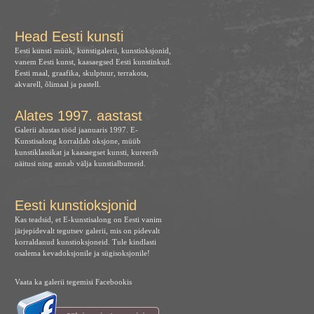
Head Eesti kunsti
Eesti kunsti müük, kunstigalerii, kunstioksjonid,
vanem Eesti kunst, kaasaegsed Eesti kunstinkud.
Eesti maal, graafika, skulptuur, terrakota,
akvarell, õlimaal ja pastell.
Alates 1997. aastast
Galerii alustas tööd jaanuaris 1997. E-
Kunstisalong korraldab oksjone, müüb
kunstiklassikat ja kaasaegset kunsti, kureerib
näitusi ning annab välja kunstialbumeid.
Eesti kunstioksjonid
Kas teadsid, et E-kunstisalong on Eesti vanim
järjepidevalt tegutsev galerii, mis on pidevalt
korraldanud kunstioksjoneid. Tule kindlasti
osalema kevadoksjonile ja sügisoksjonile!
Vaata ka galerii tegemisi Facebookis