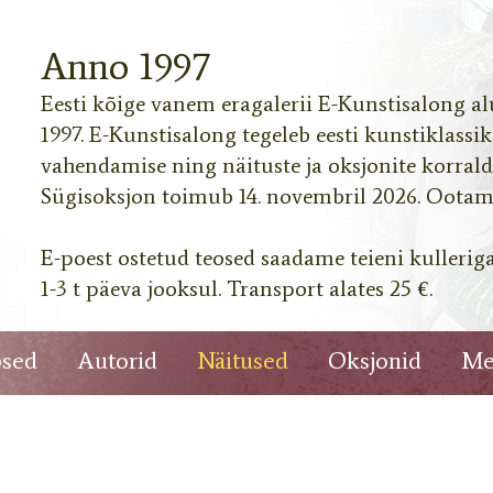
Anno 1997
Eesti kõige vanem eragalerii E-Kunstisalong al
1997. E-Kunstisalong tegeleb eesti kunstiklassi
vahendamise ning näituste ja oksjonite korrald
Sügisoksjon toimub 14. novembril 2026. Ootame
 28 000 Ei ole
d: € 26 000 Ei
0 Hind: €
E-poest ostetud teosed saadame teieni kullerig
4 131x130
1-3 t päeva jooksul. Transport alates 25 €.
002 78x67 Hind:
 kõrb 2004
 Järvenaine
ski
sed
Autorid
Näitused
Oksjonid
Me
 müügil Piret
i ole müügil
113x91 Hind: €
rina 2001
maalinäitus