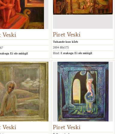
Piret Veski
t Veski
Tuhande kuu kõrb
2004 88x175
x67
Hind:
€ erakogu
Ei ole müügil
erakogu
Ei ole müügil
t Veski
Piret Veski