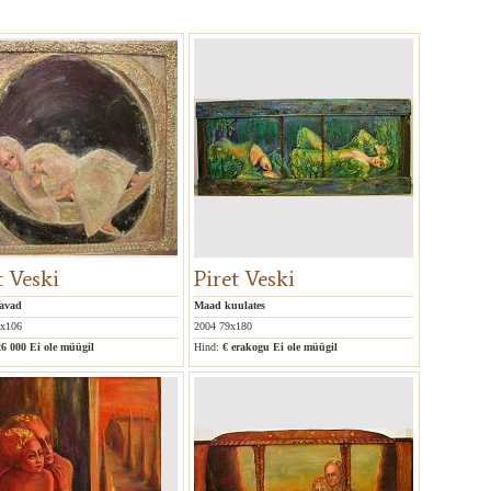
t Veski
Piret Veski
avad
Maad kuulates
3x106
2004 79x180
26 000
Ei ole müügil
Hind:
€ erakogu
Ei ole müügil