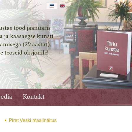
ustas tööd jaanuaris
ka ja kaasaegse kunsti
amisega (29 aastat).
 teoseid oksjonile!
a
edia
Kontakt
Piret Veski maalinäitus