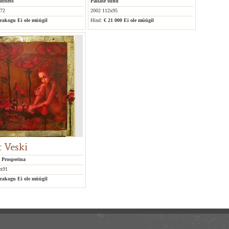
ntsess
Pallase sünd
x72
2002 112x95
erakogu
Ei ole müügil
Hind:
€ 21 000
Ei ole müügil
t Veski
 Prosperina
1x91
erakogu
Ei ole müügil