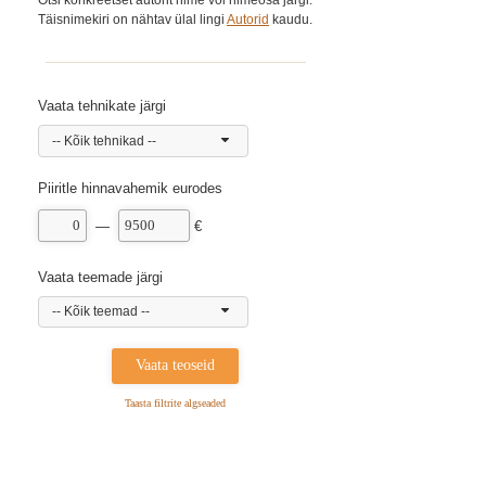
Otsi konkreetset autorit nime või nimeosa järgi.
Täisnimekiri on nähtav ülal lingi
Autorid
kaudu.
Vaata tehnikate järgi
-- Kõik tehnikad --
Piiritle hinnavahemik eurodes
—
€
Vaata teemade järgi
-- Kõik teemad --
Taasta filtrite algseaded