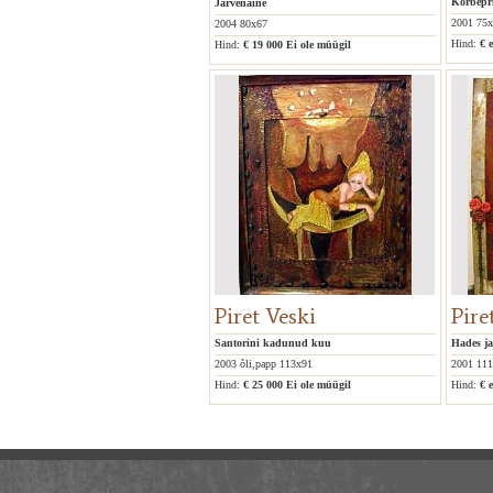
Kõrbepri
Järvenaine
2001 75
2004 80x67
Hind:
€ 
Hind:
€ 19 000
Ei ole müügil
Piret Veski
Pire
Santorini kadunud kuu
Hades ja
2003 õli,papp 113x91
2001 11
Hind:
€ 25 000
Ei ole müügil
Hind:
€ 