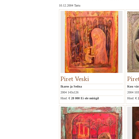
10.12.2004 Tartu
Piret Veski
Pire
Ikaros ja Sedna
Kuu vär
2004 143x126
2004 10
Hind:
€ 28 000
Ei ole müügil
Hind:
€ 