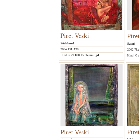
Piret Veski
Pire
Sõdalased
Satori
2004 131x130
2002 78
Hind:
€ 29 000
Ei ole müügil
Hind:
€ 
Piret Veski maalinäitus
Pire
Piret Veski