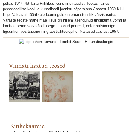
jätkas 1944–48 Tartu Riiklikus Kunstiinstituudis. Töötas Tartus
pedagoogilise kooli ja kunstikooli joonistusõpetajana.Aastast 1959 KL-i
liige. Valdavalt lüürilisele loomingule on omanetundlik värvikasutus.
Varaste teoste mahe maalilisus on hiljem asendunud tinglikuma vormi ja
kontrastsema värvikäsitlusega. Loonud portreid, deformatsiooniga
figuurikompositsioone ning abstraktseidpilte. Näitused aastast 1957.
Viimati lisatud teosed
Triptühhoni kavand , Lembit
Kinkekaardid