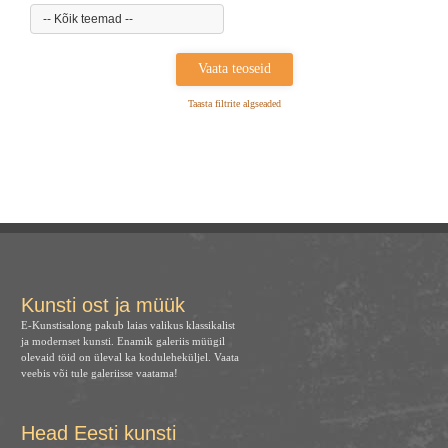
-- Kõik teemad --
Taasta filtrite algseaded
Kunsti ost ja müük
E-Kunstisalong pakub laias valikus klassikalist
ja modernset kunsti. Enamik galeriis müügil
olevaid töid on üleval ka koduleheküljel. Vaata
veebis või tule galeriisse vaatama!
Head Eesti kunsti