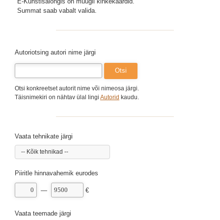
E-Kunstisalongis on müügil kinkekaardid.
Summat saab vabalt valida.
Autoriotsing autori nime järgi
Otsi konkreetset autorit nime või nimeosa järgi.
Täisnimekiri on nähtav ülal lingi
Autorid
kaudu.
Vaata tehnikate järgi
-- Kõik tehnikad --
Piiritle hinnavahemik eurodes
—
€
Vaata teemade järgi