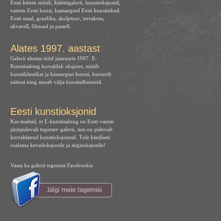
Eesti kunsti müük, kunstigalerii, kunstioksjonid,
vanem Eesti kunst, kaasaegsed Eesti kunstinkud.
Eesti maal, graafika, skulptuur, terrakota,
akvarell, õlimaal ja pastell.
Alates 1997. aastast
Galerii alustas tööd jaanuaris 1997. E-
Kunstisalong korraldab oksjone, müüb
kunstiklassikat ja kaasaegset kunsti, kureerib
näitusi ning annab välja kunstialbumeid.
Eesti kunstioksjonid
Kas teadsid, et E-kunstisalong on Eesti vanim
järjepidevalt tegutsev galerii, mis on pidevalt
korraldanud kunstioksjoneid. Tule kindlasti
osalema kevadoksjonile ja sügisoksjonile!
Vaata ka galerii tegemisi Facebookis