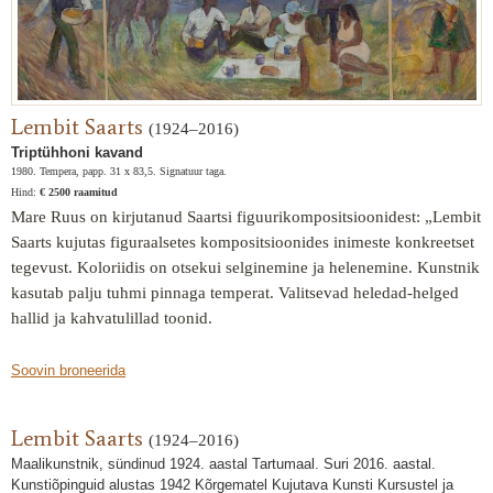
Lembit Saarts
(1924–2016)
Triptühhoni kavand
1980. Tempera, papp. 31 x 83,5. Signatuur taga.
Hind:
€ 2500 raamitud
Mare Ruus on kirjutanud Saartsi figuurikompositsioonidest: „Lembit
Saarts kujutas figuraalsetes kompositsioonides inimeste konkreetset
tegevust. Koloriidis on otsekui selginemine ja helenemine. Kunstnik
kasutab palju tuhmi pinnaga temperat. Valitsevad heledad-helged
hallid ja kahvatulillad toonid.
Soovin broneerida
Lembit Saarts
(1924–2016)
Maalikunstnik, sündinud 1924. aastal Tartumaal. Suri 2016. aastal.
Kunstiõpinguid alustas 1942 Kõrgematel Kujutava Kunsti Kursustel ja