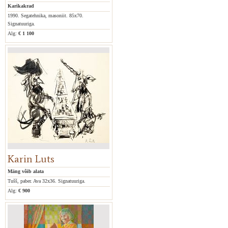
Karikakrad
1990. Segatehnika, masoniit. 85x70.
Signatuuriga.
Alg:
€ 1 100
Karin Luts
Mäng võib alata
Tušš, paber. Ava 32x36. Signatuuriga.
Alg:
€ 900