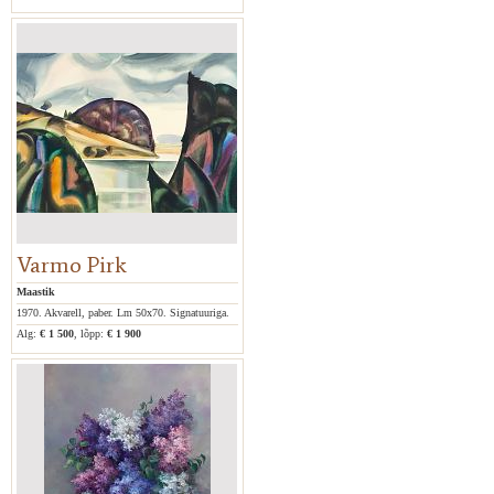
Varmo Pirk
Maastik
1970. Akvarell, paber. Lm 50x70. Signatuuriga.
Alg:
€ 1 500
, lõpp:
€ 1 900