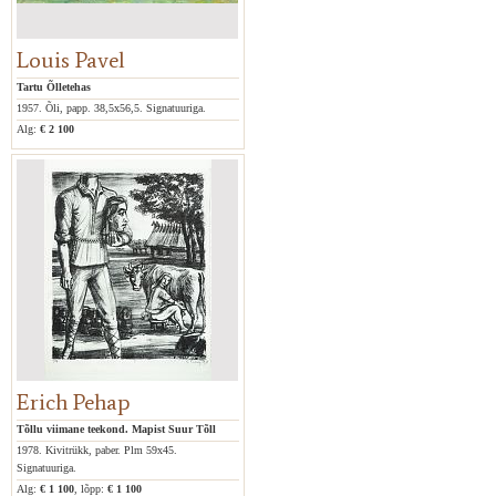
Louis Pavel
Tartu Õlletehas
1957. Õli, papp. 38,5x56,5. Signatuuriga.
Alg:
€ 2 100
Erich Pehap
Tõllu viimane teekond. Mapist Suur Tõll
1978. Kivitrükk, paber. Plm 59x45.
Signatuuriga.
Alg:
€ 1 100
, lõpp:
€ 1 100