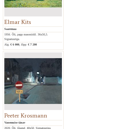
Elmar Kits
Saaremaa
1956. Õli, papp masoniidil. 36x50,5.
Signatuuriga.
Alg:
€ 6 000
, lõpp:
€ 7 200
Peeter Krosmann
Vanemuise tänav
2020. Õli, lõuend. 40x50. Signatuuriga.