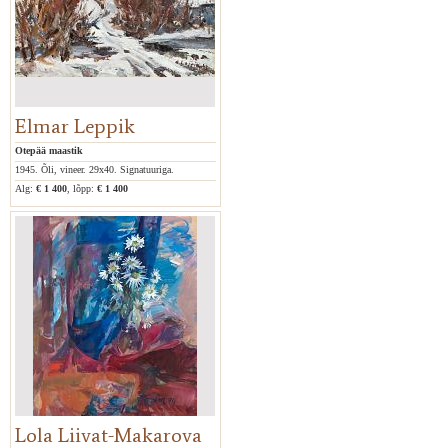
Elmar Leppik
Otepää maastik
1945. Õli, vineer. 29x40. Signatuuriga.
Alg:
€ 1 400
, lõpp:
€ 1 400
Lola Liivat-Makarova