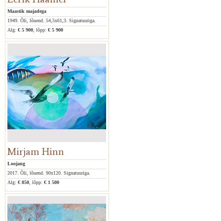
Maastik majadega
1949. Õli, lõuend. 54,5x61,3. Signatuuriga.
Alg:
€ 5 900
, lõpp:
€ 5 900
Mirjam Hinn
Loojang
2017. Õli, lõuend. 90x120. Signatuuriga.
Alg:
€ 850
, lõpp:
€ 1 500