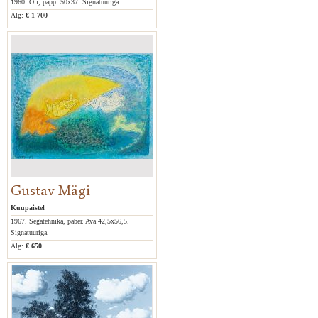
1960. Õli, papp. 50x37. Signatuuriga.
Alg:
€ 1 700
Gustav Mägi
Kuupaistel
1967. Segatehnika, paber. Ava 42,5x56,5.
Signatuuriga.
Alg:
€ 650