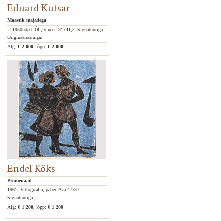
Eduard Kutsar
Maastik majadega
U 1950ndad. Õli, vineer. 31x41,5. Signatuuriga.
Originaalraamiga.
Alg:
€ 2 000
, lõpp:
€ 2 000
Endel Kõks
Promenaad
1961. Vitrograafia, paber. Ava 47x37.
Signatuuriga.
Alg:
€ 1 200
, lõpp:
€ 1 200