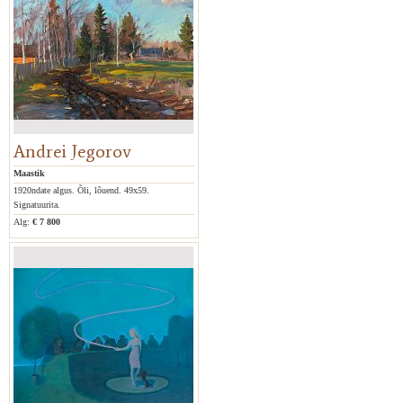
Andrei Jegorov
Maastik
1920ndate algus. Õli, lõuend. 49x59.
Signatuurita.
Alg:
€ 7 800