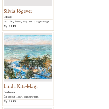
Silvia Jõgever
Etteaste
1977. Õli, lõuend, papp. 55x71. Signatuuriga.
Alg:
€ 3 400
Linda Kits-Mägi
Laulasmaa
Õli, lõuend. 72x64. Signatuur taga.
Alg:
€ 3 500