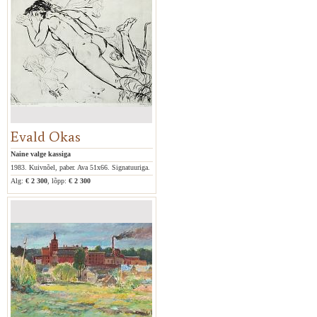
Evald Okas
Naine valge kassiga
1983. Kuivnõel, paber. Ava 51x66. Signatuuriga.
Alg:
€ 2 300
, lõpp:
€ 2 300