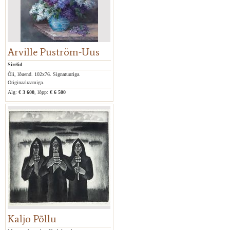
Arville Puström-Uus
Sirelid
Õli, lõuend. 102x76. Signatuuriga.
Originaalraamiga.
Alg:
€ 3 600
, lõpp:
€ 6 500
Kaljo Põllu