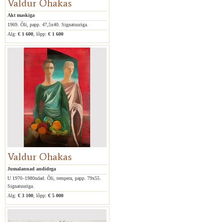
Valdur Ohakas
Akt maskiga
1969. Õli, papp. 47,5x40. Signatuuriga.
Alg:
€ 1 600
, lõpp:
€ 1 600
Valdur Ohakas
Jumalannad andidega
U 1970–1980ndad. Õli, tempera, papp. 79x55.
Signatuuriga.
Alg:
€ 3 100
, lõpp:
€ 5 000