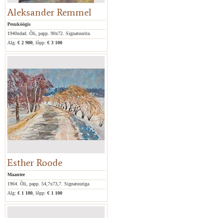
Aleksander Remmel
Pesuköögis
1940ndad. Õli, papp. 90x72. Signatuurita.
Alg:
€ 2 900
, lõpp:
€ 3 100
Esther Roode
Maantee
1964. Õli, papp. 54,7x73,7. Signatuuriga.
Alg:
€ 1 100
, lõpp:
€ 1 100