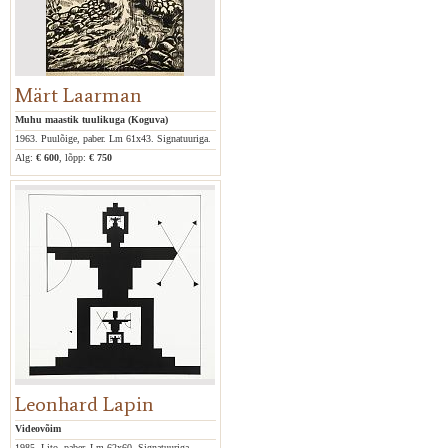
Märt Laarman
Muhu maastik tuulikuga (Koguva)
1963. Puulõige, paber. Lm 61x43. Signatuuriga.
Alg:
€ 600
, lõpp:
€ 750
Leonhard Lapin
Videovõim
1985. Lito, paber. Lm 62x60. Signatuuriga.