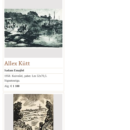
Allex Kütt
Sadam Emajõel
1958. Kuivnõel, paber. Lm 52x70,5.
Signatuuriga.
Alg:
€ 1 100