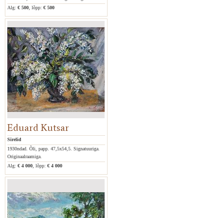
Alg:
€ 500
, lõpp:
€ 500
Eduard Kutsar
Sirelid
1930ndad. Õli, papp. 47,5x54,5. Signatuuriga.
Originaalraamiga.
Alg:
€ 4 000
, lõpp:
€ 4 000