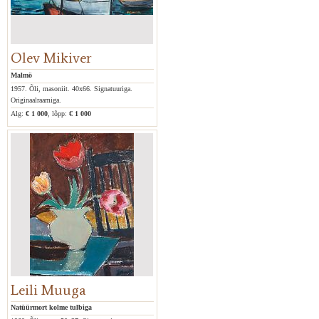
Olev Mikiver
Malmö
1957. Õli, masoniit. 40x66. Signatuuriga.
Originaalraamiga.
Alg:
€ 1 000
, lõpp:
€ 1 000
Leili Muuga
Natüürmort kolme tulbiga