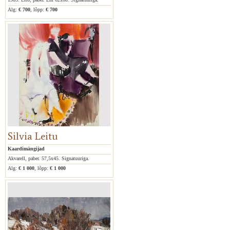
Alg:
€ 700
, lõpp:
€ 700
Silvia Leitu
Kaardimängijad
Akvarell, paber. 57,5x45. Signatuuriga.
Alg:
€ 1 000
, lõpp:
€ 1 000