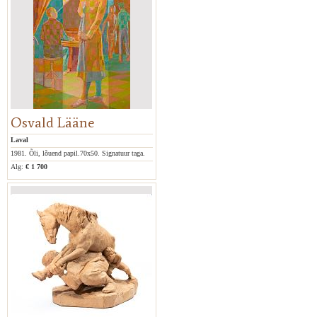
Osvald Lääne
Laval
1981. Õli, lõuend papil.70x50. Signatuur taga.
Alg:
€ 1 700