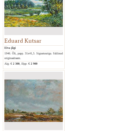
Eduard Kutsar
Elva jõgi
1946. Õli, papp. 31x41,5. Signatuuriga. Säilinud
originaalraam.
Alg:
€ 2 300
, lõpp:
€ 2 900