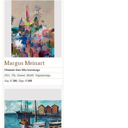
Margus Meinart
Olematu linn lilla korstnaga
2021. Õli, lõuend. 80x60. Signatuuriga.
Alg:
€ 500
, lõpp:
€ 600