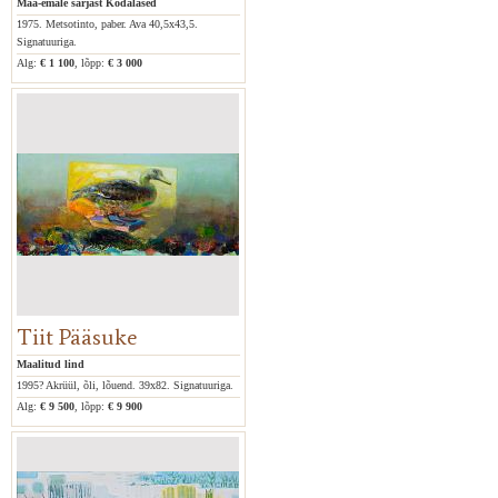
Maa-emale sarjast Kodalased
1975. Metsotinto, paber. Ava 40,5x43,5.
Signatuuriga.
Alg:
€ 1 100
, lõpp:
€ 3 000
Tiit Pääsuke
Maalitud lind
1995? Akrüül, õli, lõuend. 39x82. Signatuuriga.
Alg:
€ 9 500
, lõpp:
€ 9 900