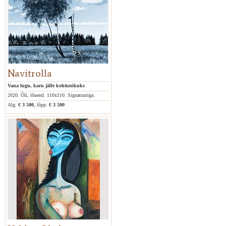
Navitrolla
Vana lugu, karu jälle kohtunikuks
2020. Õli, lõuend. 110x110. Signatuuriga.
Alg:
€ 3 500
, lõpp:
€ 3 500