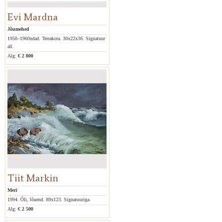
Evi Mardna
Jõumehed
1950–1960ndad. Terrakota. 30x22x36. Signatuur
all.
Alg:
€ 2 800
Tiit Markin
Meri
1994. Õli, lõuend. 89x123. Signatuuriga.
Alg:
€ 2 500