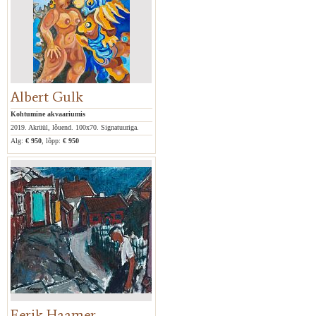
Head käe ulatamist kunstijumalannale ja kaunist kevadet!
Tiia Karelson
Albert Gulk
Kohtumine akvaariumis
2019. Akrüül, lõuend. 100x70. Signatuuriga.
Alg:
€ 950
, lõpp:
€ 950
Eerik Haamer