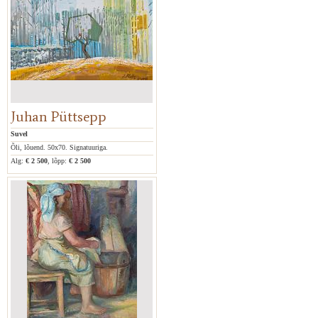
Juhan Püttsepp
Suvel
Õli, lõuend. 50x70. Signatuuriga.
Alg:
€ 2 500
, lõpp:
€ 2 500